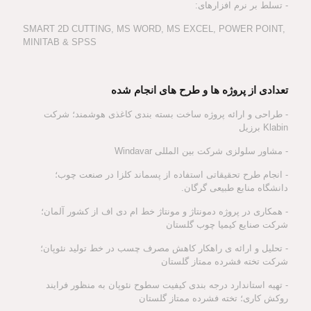
- تسلط بر نرم افزارهای:
SMART 2D CUTTING, MS WORD, MS EXCEL, POWER POINT,
MINITAB & SPSS
تعدادی از پروژه ها و طرح های انجام شده
- طراحی و ارائه پروژه ساخت بسته بندی کاغذی هوشمند؛ شرکت
Klabin برزیل
- مشاور سلولزی شرکت بین المللی Windavar
- انجام طرح تحقیقاتی استفاده از پسماند کلزا در صنعت چوب؛
دانشگاه منابع طبیعی گرگان.
- همکاری در پروژه دمونتاژ و مونتاژ خط ام دی اف از کشور آلمان؛
شرکت صنایع کیمیا چوب گلستان
- تحلیل و ارائه ی راهکار کاهش مصرف چسب در خط تولید نئوپان؛
شرکت تخته فشرده ممتاز گلستان
- تهیه استاندارد درجه بندی کیفیت سطوح نئوپان به منظور فرایند
روکش کاری؛ تخته فشرده ممتاز گلستان