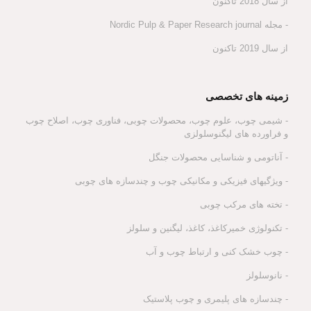
از سال 2018 تاکنون
- مجله Nordic Pulp & Paper Research journal
از سال 2019 تاکنون
زمینه های تخصصی
- شیمی چوب، علوم چوب، محصولات چوبی، فناوری چوب، اصلاح چوب
و فراورده های لیگنوسلولزی
- آناتومی و شناسایی محصولات جنگل
- ویژگیهای فیزیکی و مکانیکی چوب و چندسازه های چوبی
- تخته های مرکب چوبی
- تکنولوژی خمیرکاغذ، کاغذ، لیگنین و سلولز
- چوب خشک کنی و ارتباط چوب و آب
- نانوسلولز
- چندسازه های پلیمری و چوب پلاستیک