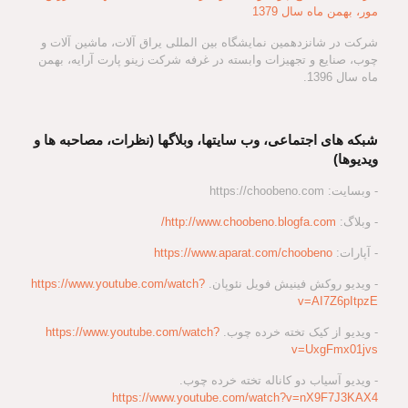
مور، بهمن ماه سال 1379
شرکت در شانزدهمین نمایشگاه بین المللی یراق آلات، ماشین آلات و
چوب، صنایع و تجهیزات وابسته در غرفه شرکت زینو پارت آرایه، بهمن
ماه سال 1396.
شبکه های اجتماعی، وب سایتها، وبلاگها (نظرات، مصاحبه ها و
ویدیوها)
- وبسایت: https://choobeno.com
- وبلاگ:
http://www.choobeno.blogfa.com/
- آپارات:
https://www.aparat.com/choobeno
- ویدیو روکش فینیش فویل نئوپان.
https://www.youtube.com/watch?
v=AI7Z6pItpzE
- ویدیو از کیک تخته خرده چوب.
https://www.youtube.com/watch?
v=UxgFmx01jvs
- ویدیو آسیاب دو کاناله تخته خرده چوب.
https://www.youtube.com/watch?v=nX9F7J3KAX4