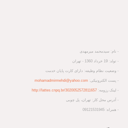
- نام: سیدمحمد میرمهدی
- تولد: 19 خرداد 1360 - تهران
- وضعیت نظام وظیفه: دارای کارت پایان خدمت
- پست الکترونیکی:
mohamadmirmehdi@yahoo.com
- لینک رزومه:
http://lattes.cnpq.br/3020052572811657
- آدرس محل کار: تهران، پل چوبی
- همراه: 09121531945