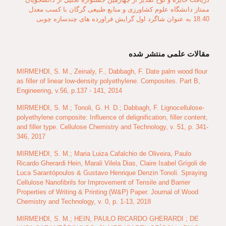
ممتاز دانشگاه علوم کشاورزی و منابع طبیعی گرگان با کسب معدل
18.40 به عنوان شاگرد اول گرایش فراورده های چندسازه چوبی
مقالات علمی منتشر شده
MIRMEHDI, S. M., Zeinaly, F., Dabbagh, F. Date palm wood flour
as filler of linear low-density polyethylene. Composites. Part B,
Engineering, v.56, p.137 - 141, 2014
MIRMEHDI, S. M.; Tonoli, G. H. D.; Dabbagh, F. Lignocellulose-
polyethylene composite: Influence of delignification, filler content,
and filler type. Cellulose Chemistry and Technology, v. 51, p. 341-
346, 2017
MIRMEHDI, S. M.; Maria Luiza Cafalchio de Oliveira, Paulo
Ricardo Gherardi Hein, Marali Vilela Dias, Claire Isabel Grígoli de
Luca Sarantópoulos & Gustavo Henrique Denzin Tonoli. Spraying
Cellulose Nanofibrils for Improvement of Tensile and Barrier
Properties of Writing & Printing (W&P) Paper. Journal of Wood
Chemistry and Technology, v. 0, p. 1-13, 2018
MIRMEHDI, S. M.; HEIN, PAULO RICARDO GHERARDI ; DE