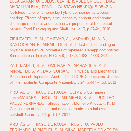
LUCA SARANTÓPOULOS, CLAIRE ISABEL GRÍGOLI ; DIAS,
MARALI VILELA ; TONOLI, GUSTAVO HENRIQUE DENZIN.
Cellulose nanofibrils/nanoclay hybrid composite as a paper
coating: Effects of spray time, nanoclay content and corona
discharge on barrier and mechanical properties of the coated
papers. Food Packaging and Shelf Life, v.15, p.87-94, 2018
ZIBIHZADEH, S. M., OMIDVAR, A., MARANDI, M. A. B.,
DASTOORIAN, F., MIRMEHDI, S. M. Effect of filler loading on
physical and flexural properties of rapeseed stem/pp composites.
Bioresources (Raleigh, N.C). v.6, p.1475-1483 - 1483, 2011
ZABIHZADEH, S. M., OMIDVAR, A., MARANDI, M. A. B.,
MIRMEHDI, S. M., DASTOORIAN, F. Physical and Mechanical
Properties of Rapeseed Waste-filled LLDPE Composites. Journal
of Thermoplastic Composite Materials., v.24, p.447 - 458, 2011
PROTÁSIO, THIAGO DE PAULA ; GUIMario Guimarães
JuniorMARAES JUNIOR, M. ; MIRMEHDI, S. M.; TRUGILHO,
PAULO FERNANDO ; alfredo napoli ; Monteiro Knovack, K. M.
Combustion of biomass and charcoal made from babassu
nutshell. Cerne, v. 23, p. 1-10, 2017
PROTÁSIO, THIAGO DE PAULA, TRUGILHO, PAULO
FERNANDO, MIRMEHDI, S, M, SILVA, MARCELA GOMES DA.