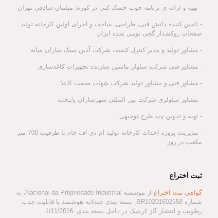
- تهیه و ارائه ی برنامه چوب خشک کنی در کوره؛ مبلمان صادقی تهران
- تامین کننده دانش فنی، طراحی، ساخت و اجرای اولین کارخانه تولید
صفحات روکشدار گچی بومی شده ایران
- مشاور تولید و مدیر کنترل کیفیت شرکت آذین سبک سازان میانه
- مشاور فنی شرکت سلولز ماشین سازنده تجهیزات کاغذسازی
- مشاور فنی و مشاور تولید شرکت شهاب صنعت کاغذ
- مشاور سلولزی شرکت بین المللی شهرسازان پایتخت
- تهیه و تدوین چند طرح توجیهی
- مدیریت پروژه احداث کارخانه تولید ام دی اف خام با ظرفیت 700 متر
مکعب در روز
ثبت اختراع
گواهی ثبت اختراع
از موسسه Nacional da Propriedade Industrial، به
شماره BR10201602558. بسته بندی چندلایه هوشمند با قابلیت جذب
رطوبت و انتشار گاز کربنیک در داخل بسته بندی. 1/11/2016.