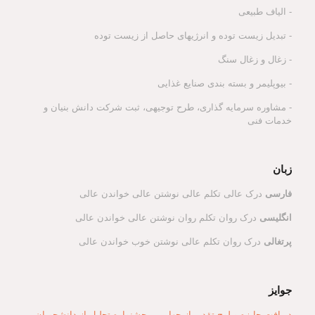
- الیاف طبیعی
- تبدیل زیست توده و انرژیهای حاصل از زیست توده
- زغال و زغال سنگ
- بیوپلیمر و بسته بندی صنایع غذایی
- مشاوره سرمایه گذاری، طرح توجیهی، ثبت شرکت دانش بنیان و
خدمات فنی
زبان
فارسی
درک عالی تکلم عالی نوشتن عالی خواندن عالی
انگلیسی
درک روان تکلم روان نوشتن عالی خواندن عالی
پرتغالی
درک روان تکلم عالی نوشتن خوب خواندن عالی
جوایز
دریافت جایزه و لوح تقدیر از چهارمین جشنواره تجلیل از دانشجویان