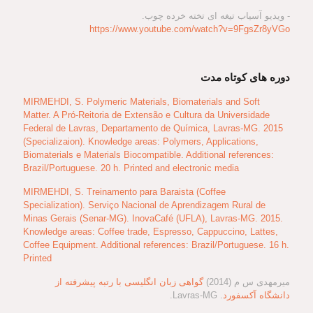
- ویدیو آسیاب تیغه ای تخته خرده چوب.
https://www.youtube.com/watch?v=9FgsZr8yVGo
دوره های کوتاه مدت
MIRMEHDI, S. Polymeric Materials, Biomaterials and Soft
Matter. A Pró-Reitoria de Extensão e Cultura da Universidade
Federal de Lavras, Departamento de Química, Lavras-MG. 2015
(Specializaion). Knowledge areas: Polymers, Applications,
Biomaterials e Materials Biocompatible. Additional references:
Brazil/Portuguese. 20 h. Printed and electronic media
MIRMEHDI, S. Treinamento para Baraista (Coffee
Specialization). Serviço Nacional de Aprendizagem Rural de
Minas Gerais (Senar-MG). InovaCafé (UFLA), Lavras-MG. 2015.
Knowledge areas: Coffee trade, Espresso, Cappuccino, Lattes,
Coffee Equipment. Additional references: Brazil/Portuguese. 16 h.
Printed
میرمهدی س م (2014)
گواهی زبان انگلیسی با رتبه پیشرفته از
دانشگاه آکسفورد
. Lavras-MG.