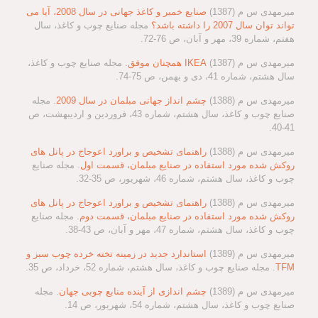
میرمهدی س م (1387)
صنایع خمیر و کاغذ جهانی در سال 2008، آیا می
تواند توان سال 2007 را داشته باشد؟
مجله صنایع چوب و کاغذ، سال
هفتم، شماره 39، مهر و آبان، ص 76-72.
میرمهدی س م (1387)
IKEA همچنان موفق
. مجله صنایع چوب و کاغذ،
سال هشتم، شماره 41، دی و بهمن، ص 75-74.
میرمهدی س م (1388)
چشم انداز جهانی مبلمان در سال 2009
. مجله
صنایع چوب و کاغذ، سال هشتم، شماره 43، فروردین و اردیبهشت، ص
41-40.
میرمهدی س م (1388)
راهنمای تشخیص و براورد اعوجاج در پانل های
روکش شده مورد استفاده در صنایع مبلمان، قسمت اول
. مجله صنایع
چوب و کاغذ، سال هشتم، شماره 46، شهریور، ص 35-32.
میرمهدی س م (1388)
راهنمای تشخیص و براورد اعوجاج در پانل های
روکش شده مورد استفاده در صنایع مبلمان، قسمت دوم
. مجله صنایع
چوب و کاغذ، سال هشتم، شماره 47، مهر و آبان، ص 43-38.
میرمهدی س م (1389)
استاندارد جدید در زمینه تخته خرده چوب سبز و
TFM
. مجله صنایع چوب و کاغذ، سال هشتم، شماره 52، خرداد، ص 35.
میرمهدی س م (1389)
چشم اندازی از آینده منابع چوبی جهان
. مجله
صنایع چوب و کاغذ، سال هشتم، شماره 54، شهریور، ص 14.