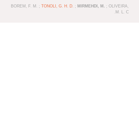
BOREM, F. M. ;
TONOLI, G. H. D.
;
MIRMEHDI, M.
; OLIVEIRA,
M. L. C.