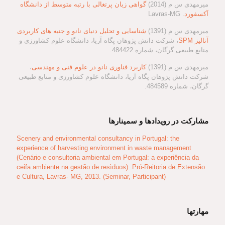
میرمهدی س م (2014)
گواهی زبان پرتغالی با رتبه متوسط از دانشگاه
آکسفورد
. Lavras-MG
میرمهدی س م (1391)
شناسایی و تحلیل دنیای نانو و جنبه های کاربردی
آنالیز SPM
، شرکت دانش پژوهان پگاه آریا، دانشگاه علوم کشاورزی و
منابع طبیعی گرگان، شماره 484422.
میرمهدی س م (1391)
کاربرد فناوری نانو در علوم فنی و مهندسی
،
شرکت دانش پژوهان پگاه آریا، دانشگاه علوم کشاورزی و منابع طبیعی
گرگان، شماره 484589.
مشارکت در رویدادها و سمینارها
Scenery and environmental consultancy in Portugal: the
experience of harvesting environment in waste management
(Cenário e consultoria ambiental em Portugal: a experiência da
ceifa ambiente na gestão de resìduos). Pró-Reitoria de Extensão
e Cultura, Lavras- MG, 2013. (Seminar, Participant)
مهارتها