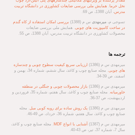
مقدار پرکننده بر ویژگیهای مکانیکی چندسازههای پلی اتیلن/آرد چوب
نخل خرما
.
همایش ملی بررسی ضایعات کشاورزی در دانشگاه تربیت
مدرس
، آبان 1388، ص 69.
تسوجی م،
میرمهدی
س م (1388)
بررسی امکان استفاده از کاه گندم
در ساخت کامپوزیت های چوبی
. همایش ملی بررسی ضایعات
محصولات کشاورزی در دانشگاه تربیت مدرس، آبان 1388، ص 55.
ترجمه ها
میرمهدی س م (1386)
ارزیابی سریع کیفیت سطوح چوبی و چندسازه
های چوبی
. مجله صنایع چوب و کاغذ، سال ششم، شماره 34، بهمن و
اسفند، ص 39-34.
میرمهدی س م (1386)
بازار محصولات چوبی و جنگلی در منطقه
خاورمیانه
. مجله صنایع چوب و کاغذ، سال هفتم، شماره 35، فروردین و
اردیبهشت، ص 37-36.
میرمهدی س م (1386)
یک روش ساده برای رویه کوبی مبل
. مجله
صنایع چوب و کاغذ، سال هفتم، شماره 36، خرداد، ص 49-46.
میرمهدی س م (1387)
آشنایی با انواع MDF
. مجله صنایع چوب و کاغذ،
سال 7، شماره 37، تیر، ص 43-40.