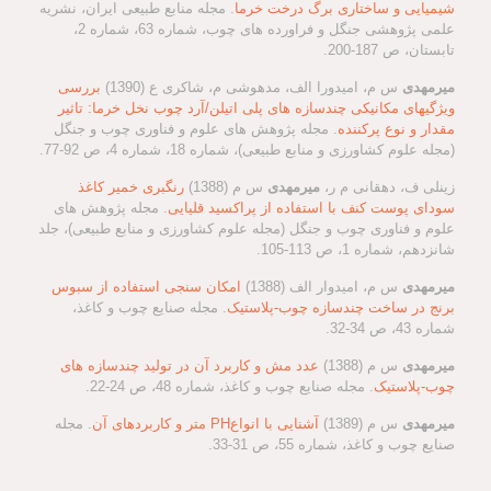
شیمیایی و ساختاری برگ درخت خرما
. مجله منابع طبیعی ایران، نشریه
علمی پژوهشی جنگل و فراورده های چوب، شماره 63، شماره 2،
تابستان، ص 187-200.
میرمهدی
س م، امیدورا الف، مدهوشی م، شاکری ع (1390)
بررسی
ویژگیهای مکانیکی چندسازه های پلی اتیلن/آرد چوب نخل خرما: تاثیر
مقدار و نوع پرکننده
. مجله پژوهش های علوم و فناوری چوب و جنگل
(مجله علوم کشاورزی و منابع طبیعی)، شماره 18، شماره 4، ص 92-77.
زینلی ف، دهقانی م ر،
میرمهدی
س م (1388)
رنگبری خمیر کاغذ
سودای پوست کنف با استفاده از پراکسید قلیایی
. مجله پژوهش های
علوم و فناوری چوب و جنگل (مجله علوم کشاورزی و منابع طبیعی)، جلد
شانزدهم، شماره 1، ص 113-105.
میرمهدی
س م، امیدوار الف (1388)
امکان سنجی استفاده از سبوس
برنج در ساخت چندسازه چوب-پلاستیک
. مجله صنایع چوب و کاغذ،
شماره 43، ص 34-32.
میرمهدی
س م (1388)
عدد مش و کاربرد آن در تولید چندسازه های
چوب-پلاستیک
. مجله صنایع چوب و کاغذ، شماره 48، ص 24-22.
میرمهدی
س م (1389)
آشنایی با انواعPH متر و کاربردهای آن
. مجله
صنایع چوب و کاغذ، شماره 55، ص 31-33.