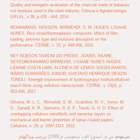
Quality and energetic evaluation of the charcoal made of babassu
nut residues used in the steel industry. Ciência e Agrotecnologia
(UFLA)., v.38, p.435 - 444, 2014
MOHAMMADI, HOSSEIN; MIRMEHDI, S, M; HUGEN, LISIANE
NUNES. Rice straw/thermoplastic composite: effect of filler
loading, polymer type and moisture absorption on the
performance. CERNE, v. 22, p. 449-456, 2016
NEY ROBSON TAIRONI DO PRODO, JOABEL RAABE,
SEYEDMOHAMMAD MIRMEHDI, LISIANE NUNES HUGEN,
LIDIANE COSTA LIMA, ALCINÉIA DE LEMOS SOUZA RAMOS,
MÁRIO GUIMARÃES JUNIOR, GUSTAVO HENRIQUE DENZIN
TONOLI. Strength improvement of hydroxypropyl methylcellulose/
starch films using cellulose nanocrystals. CERNE, v. 23(4), p.
423-434, 2017
Oliveira, M. L. C., Mirmehdi, S. M., Scatolino, M. V., Junior, M.
G., Sanadi, A. R., Damasio, R. A. P., Tonoli, G. H. D. Effect of
overlapping cellulose nanofibrils and nanoclay layers on
mechanical and barrier properties of spray-coated papers.
Cellulose, v. 29, p. 1097-1113, 2022
میرمهدی
س م، امیدورا الف، مدهوشی م (1389)
بررسی ویژگیهای