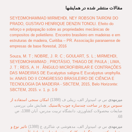
مقالات منتشر شده در همایشها
SEYEDMOHAMMAD MIRMEHDI, NEY ROBSON TAIRONI DO
PRADO, GUSTAVO HENRIQUE DENZIN TONOLI. Efeito do
reforço e polpopação sobre as propriedades mecânicas de
compositos de polietileno. Encontro brasileiro em madeiras e em
estruturas de madeira, Curitiba – PR. Associação paranaense de
empresas de base florestal, 2016
Souza, M. T ; NOBRE, J. R. C ; GOULART, S. L ; MIRMEHDI,
SEYEDMOHAMMAD ; PROTÁSIO, THIAGO DE PAULA ; LIMA,
J. T ; REIS, A. H . ÂNGULO MICROFIBRILAR E CONTRAÇÕES
DAS MADEIRAS DE Eucalyptus saligna E Eucalyptus urophylla.
In: ANAIS DO II CONGRESSO BRASILEIRO DE CIÊNCIA E
TECNOLOGIA DA MADEIRA - SBCTEM, 2015, Belo Horizonte:
SBCTEM, 2015. v. 1. p. 1-9
میرمهدی
س م، امیدوار الف، زینلی ف (1388)
امکان سنجی استفاده از
سبوس برنج در ساخت چندسازه چوب-پلاستیک
. همایش ملی بررسی
ضایعات محصولات کشاورزی، دانشگاه تربیت مدرس، آبان 1388، ص
68.
میرمهدی
س م، امیدوار الف، مدهوشی م، شاکری ع (1388)
تاثیر نوع و