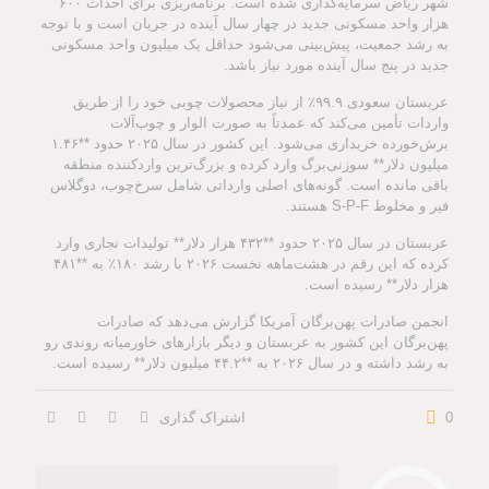
شهر ریاض سرمایه‌گذاری شده است. برنامه‌ریزی برای احداث ۶۰۰
هزار واحد مسکونی جدید در چهار سال آینده در جریان است و با توجه
به رشد جمعیت، پیش‌بینی می‌شود حداقل یک میلیون واحد مسکونی
جدید در پنج سال آینده مورد نیاز باشد.
عربستان سعودی ۹۹.۹٪ از نیاز محصولات چوبی خود را از طریق
واردات تأمین می‌کند که عمدتاً به صورت الوار و چوب‌آلات
برش‌خورده خریداری می‌شود. این کشور در سال ۲۰۲۵ حدود **۱.۴۶
میلیون دلار** سوزنی‌برگ وارد کرده و بزرگ‌ترین واردکننده منطقه
باقی مانده است. گونه‌های اصلی وارداتی شامل سرخ‌چوب، دوگلاس
فیر و مخلوط S-P-F هستند.
عربستان در سال ۲۰۲۵ حدود **۴۳۲ هزار دلار** تولیدات نجاری وارد
کرده که این رقم در هشت‌ماهه نخست ۲۰۲۶ با رشد ۱۸۰٪ به **۴۸۱
هزار دلار** رسیده است.
انجمن صادرات پهن‌برگان آمریکا گزارش می‌دهد که صادرات
پهن‌برگان این کشور به عربستان و دیگر بازارهای خاورمیانه روندی رو
به رشد داشته و در سال ۲۰۲۶ به **۴۴.۲ میلیون دلار** رسیده است.
0
اشتراک گذاری