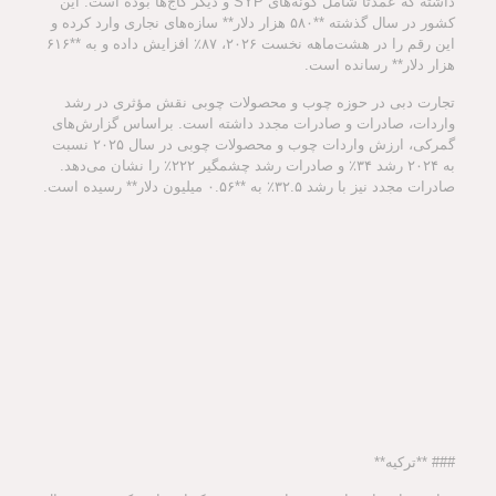
داشته که عمدتاً شامل گونه‌های SYP و دیگر کاج‌ها بوده است. این
کشور در سال گذشته **۵۸۰ هزار دلار** سازه‌های نجاری وارد کرده و
این رقم را در هشت‌ماهه نخست ۲۰۲۶، ۸۷٪ افزایش داده و به **۶۱۶
هزار دلار** رسانده است.
تجارت دبی در حوزه چوب و محصولات چوبی نقش مؤثری در رشد
واردات، صادرات و صادرات مجدد داشته است. براساس گزارش‌های
گمرکی، ارزش واردات چوب و محصولات چوبی در سال ۲۰۲۵ نسبت
به ۲۰۲۴ رشد ۳۴٪ و صادرات رشد چشمگیر ۲۲۲٪ را نشان می‌دهد.
صادرات مجدد نیز با رشد ۳۲.۵٪ به **۰.۵۶ میلیون دلار** رسیده است.
### **ترکیه**