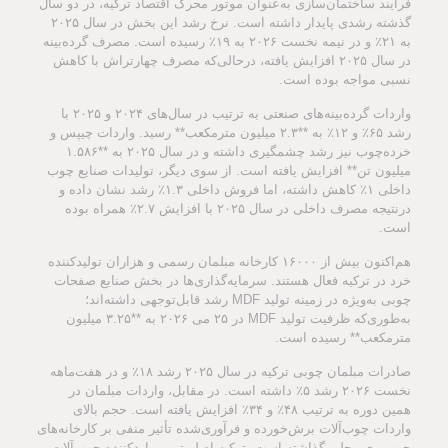
فرایند ساختمان‌سازی به‌عنوان موتور محرک اقتصاد ترکیه، در دو سال
گذشته رشدی پایدار داشته است. نرخ رشد این بخش در سال ۲۰۲۵
به ۲۱٪ و در نیمه نخست ۲۰۲۶ به ۱۹٪ رسیده است. مصرف گرده‌بینه
در سال ۲۰۲۵ افزایش یافته، درحالی‌که مصرف چهارتراش با کاهش
نسبی مواجه بوده است.
واردات گرده‌بینه‌های صنعتی به ترتیب در سال‌های ۲۰۲۴ و ۲۰۲۵ با
رشد ۶۵٪ و ۱۲٪ به **۲.۳ میلیون مترمکعب** رسید. واردات چیپس و
خرده‌چوب نیز رشد چشمگیری داشته و در سال ۲۰۲۵ به **۱.۵۸۶
میلیون تن** افزایش یافته است. از سوی دیگر، تولیدات صنایع چوب
داخلی ۱٪ کاهش داشته، اما فروش داخلی ۱.۳٪ رشد نشان داده و
درنتیجه مصرف داخلی در سال ۲۰۲۵ با افزایش ۲.۷٪ همراه بوده
است.
هم‌اکنون بیش از ۱۶۰۰۰ کارخانه مبلمان رسمی و هزاران تولیدکننده
خرد در ترکیه فعال هستند. سرمایه‌گذاری‌ها در بخش صنایع صفحات
چوبی به‌ویژه در زمینه تولید MDF رشد قابل‌توجهی داشته‌اند؛
به‌طوری‌که ظرفیت تولید MDF در ۲۵ می ۲۰۲۶ به **۳.۲۵ میلیون
مترمکعب** رسیده است.
صادرات مبلمان چوبی ترکیه در سال ۲۰۲۵ رشد ۱۸٪ و در هفت‌ماهه
نخست ۲۰۲۶ رشد ۵٪ داشته است. در مقابل، واردات مبلمان در
همین دوره به ترتیب ۴۸٪ و ۳۴٪ افزایش یافته است. حجم بالای
واردات چوب‌آلات برش‌خورده و فرآوری‌شده تأثیر منفی بر کارخانه‌های
چوب‌بری محلی گذاشته است. ترکیه اصلی‌ترین واردکننده چوب‌آلات