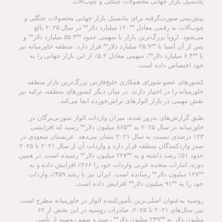
پتانسیل بازار جهانی محصولات جنگلی و چوب‌آلات
پیش‌بینی صورت‌گرفته برای پتانسیل بازار جهانی محصولات جنگلی و
چوب‌آلات به رقمی معادل **۱۲۰ میلیارد دلار** در سال ۲۰۲۵ بالغ
می‌شود. اروپا بزرگ‌ترین بازار با سهمی حدود **۵۵.۳ میلیارد دلار** و
پس از آن آسیا با **۲۵.۹ میلیارد دلار** قرار دارد. منطقه خاورمیانه نیز
با **۶.۴ میلیارد دلار**، سهمی معادل ۵.۳٪ از این بازار جهانی را به
خود اختصاص داده است.
کشورهای عضو شورای همکاری خلیج‌فارس بزرگ‌ترین بازار منطقه
خاورمیانه را در اختیار دارند. در میان دیگر کشورهای منطقه، ترکیه نیز
نقش مهمی در بازار الوارهای تراش‌خورده ایفا می‌کند.
طبق گزارش‌های به‌روز شده، میزان واردات الوار سوزنی‌برگان در
خاورمیانه در سال ۲۰۲۵ به **۸۶۵ میلیون دلار** رسید که افزایشی
۱۲۳ درصدی نسبت به سال ۲۰۲۱ نشان می‌دهد. عربستان سعودی در
صدر واردکنندگان منطقه قرار دارد و واردات آن از سال ۲۰۲۱ تا ۲۰۲۵
حدود ۵۱٪ رشد داشته و به **۲۲۷ میلیون دلار** رسیده است. در همین
دوره، امارات متحده عربی واردات خود را ۲۶۶٪ افزایش داده و به
**۱۲۷ میلیون دلار** رسانده است. ایران نیز با رشد ۴۵۹٪، واردات
خود را به **۹۱ میلیون دلار** افزایش داده است.
روسیه به‌عنوان اصلی‌ترین تأمین‌کننده الوار در خاورمیانه مطرح است.
بین سال‌های ۲۰۲۱ تا ۲۰۲۵، صادرات روسیه در این بخش از ۶۲
میلیون دلار به **۲۳۹ میلیون دلار** رسید و سهم روسیه از تأمین