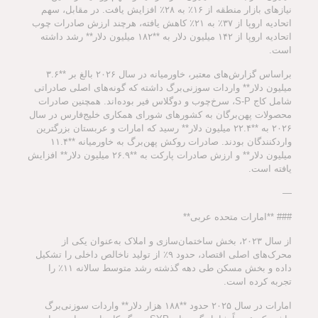
نیازهای بازار منطقه از ۱۶٪ به ۲۸٪ افزایش یافت. در مقابل، سهم
اتحادیه اروپا از ۳۷٪ به ۲۱٪ کاهش یافته، هرچند ارزش صادرات چوب
اتحادیه اروپا از ۱۴۲ میلیون دلار به **۱۸۲ میلیون دلار** رشد داشته
است.
براساس گزارش‌های معتبر، خاورمیانه در سال ۲۰۲۶ بالغ بر **۳.۶
میلیون دلار** واردات سوزنی‌برگ داشته که گونه‌های اصلی صادراتی
شامل کاج S-P، سرخ‌چوب و دوگلاس فیر بوده‌اند. همچنین صادرات
محصولات پهن‌برگان به کشورهای شورای همکاری خلیج‌فارس در سال
۲۰۲۶ به **۲۲.۴ میلیون دلار** رسید که امارات و عربستان بزرگترین
واردکنندگان بودند. صادرات روکش پهن‌برگ به خاورمیانه **۱۱.۴
میلیون دلار** و ارزش صادرات پارکت به **۲۶.۹ میلیون دلار** افزایش
یافته است.
—
### **امارات متحده عربی**
از سال ۲۰۲۳، بخش ساختمان‌سازی و املاک به‌عنوان یکی از
محرک‌های اصلی اقتصاد، حدود ۹٪ از تولید ناخالص داخلی را تشکیل
داده و بخش مسکن طی دهه گذشته رشد متوسط سالانه ۱۱٪ را
تجربه کرده است.
امارات در سال ۲۰۲۵ حدود **۱۸۸ هزار دلار** واردات سوزنی‌برگ