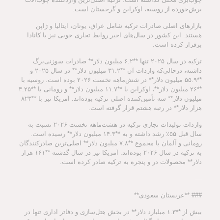
برش‌خورده از روسیه، اوکراین و گرجستان است.
بازارهای اصلی صادرات ترکیه شامل عراق، یونان، ایتالیا و ژاپن
هستند. این کشور در سال‌های اخیر روابط تجاری خوبی نیز با کانادا
برقرار کرده است.
ترکیه در سال ۲۰۲۵ تنها **۶.۲ میلیون دلار** صادرات سوزنی‌برگ
داشته، درحالی‌که واردات آن **۳۱.۲ میلیون دلار** در سال ۲۰۲۵ و
**۵۵.۹ میلیون دلار** در شش‌ماهه نخست ۲۰۲۶ بوده است. روسیه با
**۲۶ میلیون دلار**، اوکراین با **۱۱.۷ میلیون دلار** و رومانی با **۳.۲۵
میلیون دلار** سه تأمین‌کننده اصلی ترکیه بوده‌اند. آمریکا نیز با **۸۲۳
هزار دلار** در رتبه هشتم قرار گرفته است.
واردات تولیدات نجاری ترکیه در هشت‌ماهه نخست ۲۰۲۶ نسبت به
سال قبل ۵۵٪ رشد داشته و به **۱۴.۳ میلیون دلار** رسیده است.
رومانی و آلمان با مجموع **۷.۸ میلیون دلار** اصلی‌ترین صادرکنندگان
به ترکیه در سال ۲۰۲۶ بوده‌اند. آمریکا نیز در سال گذشته **۱۶۱ هزار
دلار** محصولات در و پنجره به ترکیه صادر کرده است.
—
### **عربستان سعودی**
بیش از **۱.۳ میلیارد دلار** در بخش هتل‌سازی و دفاتر اداری تنها در